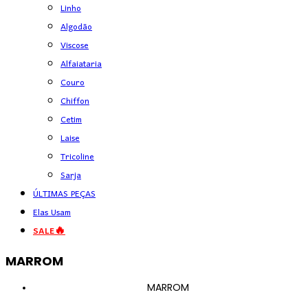
Linho
Algodão
Viscose
Alfaiataria
Couro
Chiffon
Cetim
Laise
Tricoline
Sarja
ÚLTIMAS PEÇAS
Elas Usam
SALE🔥
MARROM
MARROM