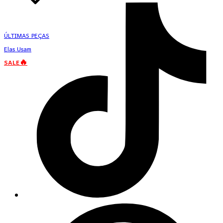
ÚLTIMAS PEÇAS
Elas Usam
SALE🔥