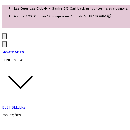
Las Queridas Club🌷 - Ganhe 5% Cashback em pontos na sua compra!
Ganhe 10% OFF na 1ª compra no App: PRIMEIRANOAPP 😍
♡ Coleção Nova: Grace in Motion ♡
NOVIDADES
TENDÊNCIAS
BEST SELLERS
COLEÇÕES