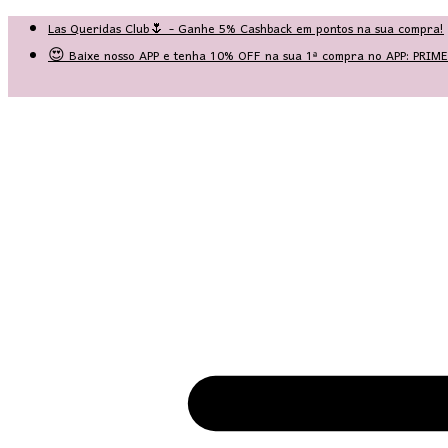
Las Queridas Club🌷 - Ganhe 5% Cashback em pontos na sua compra!
😍 Baixe nosso APP e tenha 10% OFF na sua 1ª compra no APP: PRI
♡ Coleção Nova: Grace in Motion ♡