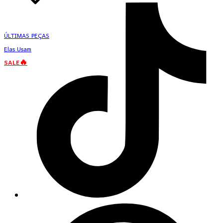
ÚLTIMAS PEÇAS
Elas Usam
SALE🔥