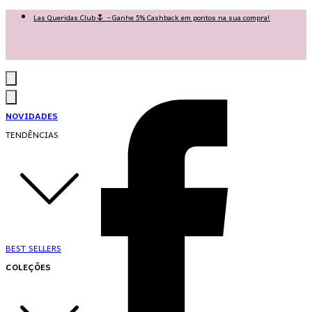
Las Queridas Club🌷 - Ganhe 5% Cashback em pontos na sua compra!
Ganhe 10% OFF na 1ª compra no App: PRIMEIRANOAPP 😍
♡ Coleção Nova: Grace in Motion ♡
NOVIDADES
TENDÊNCIAS
BEST SELLERS
COLEÇÕES