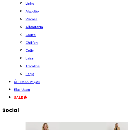
Linho
Algodão
Viscose
Alfaiataria
Couro
Chiffon
Cetim
Laise
Tricoline
Sarja
ÚLTIMAS PEÇAS
Elas Usam
SALE🔥
Social