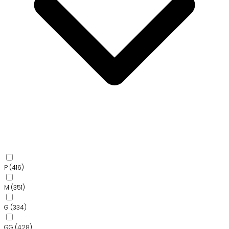
P
(416)
M
(351)
G
(334)
GG
(428)