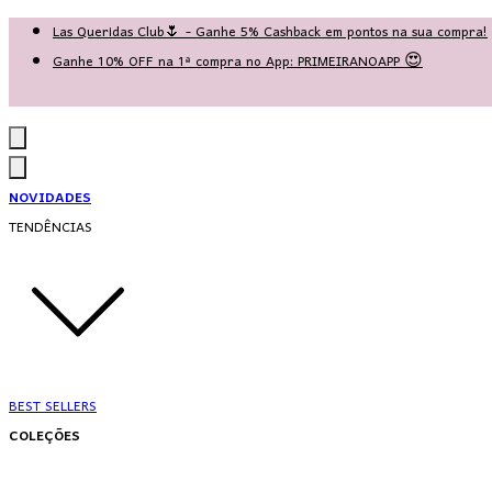
Las Queridas Club🌷 - Ganhe 5% Cashback em pontos na sua compra!
Ganhe 10% OFF na 1ª compra no App: PRIMEIRANOAPP 😍
♡ Coleção Nova: Grace in Motion ♡
NOVIDADES
TENDÊNCIAS
BEST SELLERS
COLEÇÕES