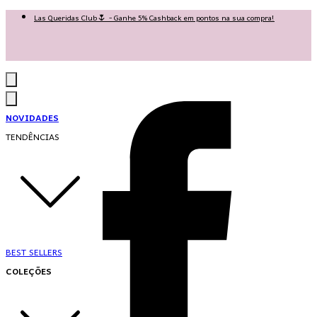
Las Queridas Club🌷 - Ganhe 5% Cashback em pontos na sua compra!
Ganhe 10% OFF na 1ª compra no App: PRIMEIRANOAPP 😍
♡ Coleção Nova: Grace in Motion ♡
NOVIDADES
TENDÊNCIAS
BEST SELLERS
COLEÇÕES