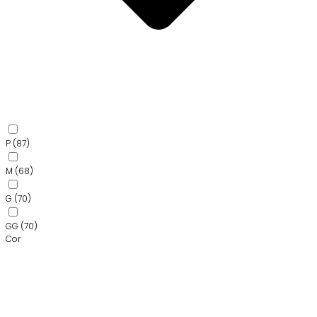
P
(87)
M
(68)
G
(70)
GG
(70)
Cor