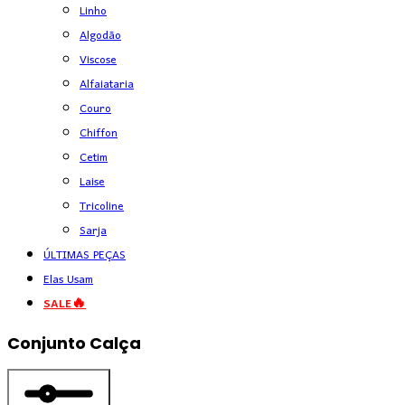
Linho
Algodão
Viscose
Alfaiataria
Couro
Chiffon
Cetim
Laise
Tricoline
Sarja
ÚLTIMAS PEÇAS
Elas Usam
SALE🔥
Conjunto Calça