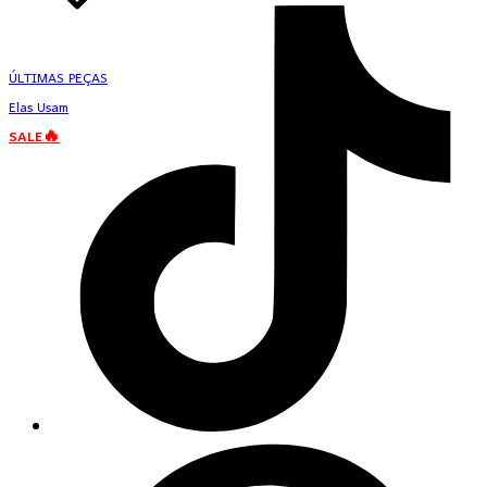
ÚLTIMAS PEÇAS
Elas Usam
SALE🔥