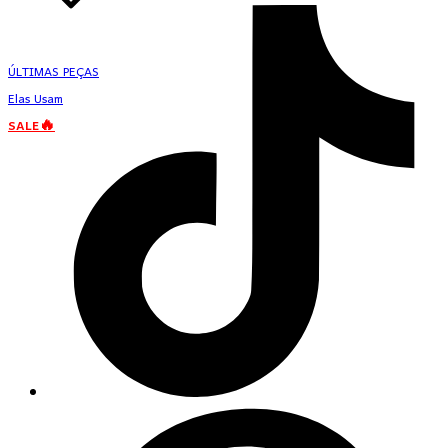
ÚLTIMAS PEÇAS
Elas Usam
SALE🔥