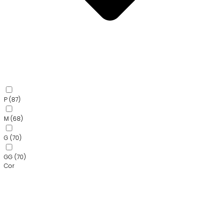
P
(87)
M
(68)
G
(70)
GG
(70)
Cor