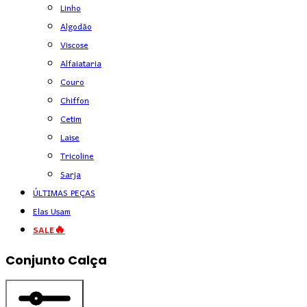
Linho
Algodão
Viscose
Alfaiataria
Couro
Chiffon
Cetim
Laise
Tricoline
Sarja
ÚLTIMAS PEÇAS
Elas Usam
SALE🔥
Conjunto Calça