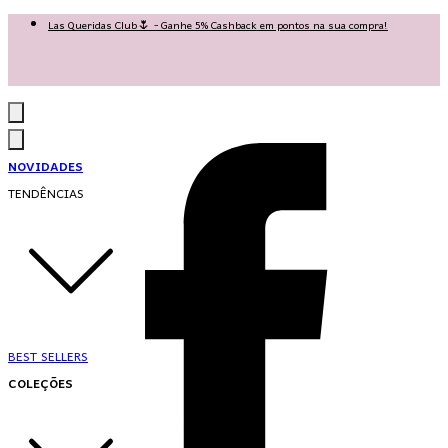
Las Queridas Club🌷 - Ganhe 5% Cashback em pontos na sua compra!
Ganhe 10% OFF na 1ª compra no App: PRIMEIRANOAPP 😍
♡ Coleção Nova: Grace in Motion ♡
NOVIDADES
TENDÊNCIAS
BEST SELLERS
COLEÇÕES