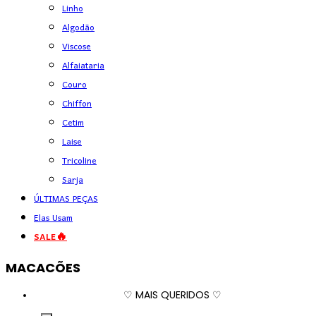
Linho
Algodão
Viscose
Alfaiataria
Couro
Chiffon
Cetim
Laise
Tricoline
Sarja
ÚLTIMAS PEÇAS
Elas Usam
SALE🔥
MACACÕES
♡ MAIS QUERIDOS ♡