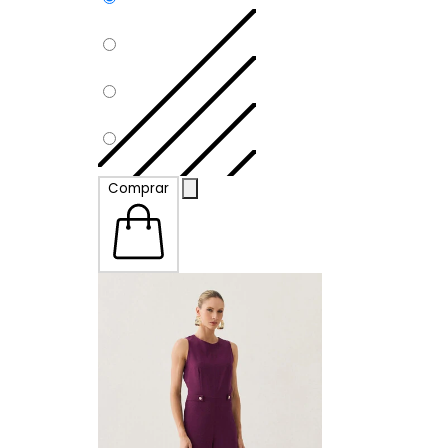
P
Comprar
M
G
GG