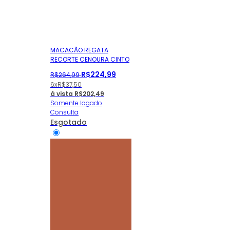
MACACÃO REGATA
RECORTE CENOURA CINTO
R$
224
,
99
R$
264
,
99
6x
R$
37,50
à vista
R$
202,49
Somente logado
Consulta
Esgotado