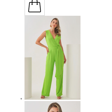
M
G
GG