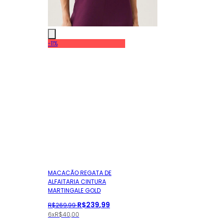
-11%
MACACÃO REGATA DE
ALFAITARIA CINTURA
MARTINGALE GOLD
R$
239
,
99
R$
269
,
99
6x
R$
40,00