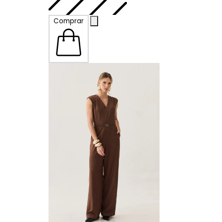
P
Comprar
M
G
GG