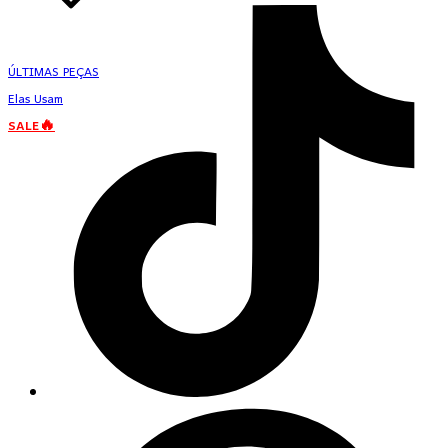
ÚLTIMAS PEÇAS
Elas Usam
SALE🔥