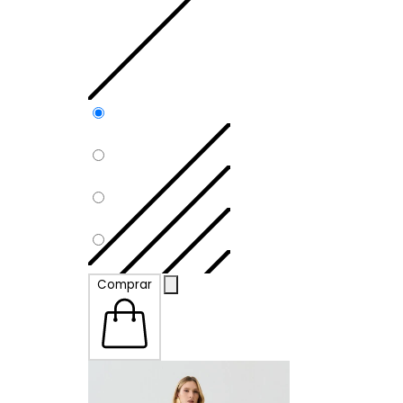
P
Comprar
M
G