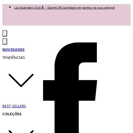
Las Queridas Club🌷 - Ganhe 5% Cashback em pontos na sua compra!
Ganhe 10% OFF na 1ª compra no App: PRIMEIRANOAPP 😍
♡ Coleção Nova: Grace in Motion ♡
NOVIDADES
TENDÊNCIAS
BEST SELLERS
COLEÇÕES