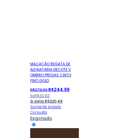
MACACÃO REGATA DE
ALFAIATARIA DECOTE V
OMBRO PREGAS CINTO
FINO GOLD
R$
244
,
99
R$
279
,
99
6x
R$
40,83
à vista
R$
220,49
Somente logado
Consulta
Esgotado