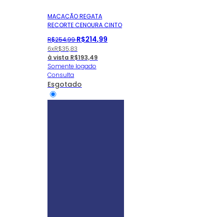
MACACÃO REGATA
RECORTE CENOURA CINTO
R$
214
,
99
R$
254
,
99
6x
R$
35,83
à vista
R$
193,49
Somente logado
Consulta
Esgotado