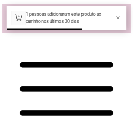
Las Queridas Club🌷 - Ganhe 5% Cashback em pontos na sua compra!
😍 Baixe nosso APP e tenha 10% OFF na sua 1ª compra no APP:
PRIMEIRANOAPP😍
♡ Coleção Nova: Grace in Motion ♡