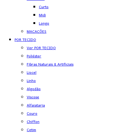
Curto
Midi
Longo
MACACÕES
POR TECIDO
Ver POR TECIDO
Poliéster
Fibras Naturais & Artificiais
Liocel
Linho
Algodão
Viscose
Alfaiataria
Couro
Chiffon
Cetim