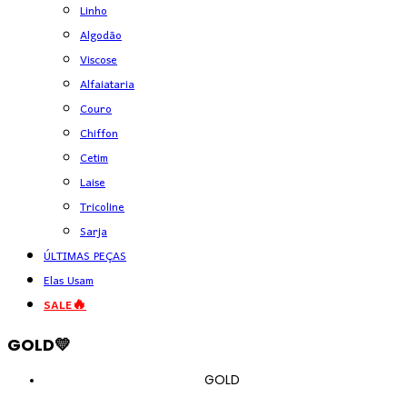
Linho
Algodão
Viscose
Alfaiataria
Couro
Chiffon
Cetim
Laise
Tricoline
Sarja
ÚLTIMAS PEÇAS
Elas Usam
SALE🔥
GOLD💛
GOLD