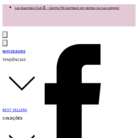
Las Queridas Club🌷 - Ganhe 5% Cashback em pontos na sua compra!
Ganhe 10% OFF na 1ª compra no App: PRIMEIRANOAPP 😍
♡ Coleção Nova: Grace in Motion ♡
NOVIDADES
TENDÊNCIAS
BEST SELLERS
COLEÇÕES