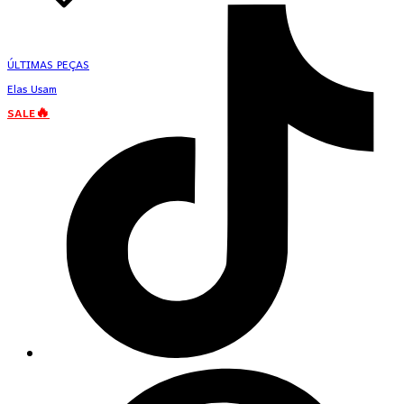
ÚLTIMAS PEÇAS
Elas Usam
SALE🔥