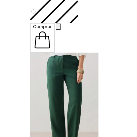
P
Comprar
M
G
GG