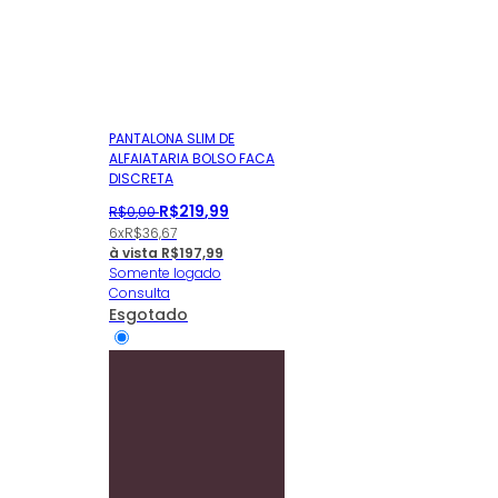
PANTALONA SLIM DE
ALFAIATARIA BOLSO FACA
DISCRETA
R$
219
,
99
R$
0
,
00
6x
R$
36,67
à vista
R$
197,99
Somente logado
Consulta
Esgotado