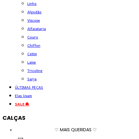
Linho
Algodão
Viscose
Alfaiataria
Couro
Chiffon
Cetim
Laise
Tricoline
Sarja
ÚLTIMAS PEÇAS
Elas Usam
SALE🔥
CALÇAS
♡ MAIS QUERIDAS ♡