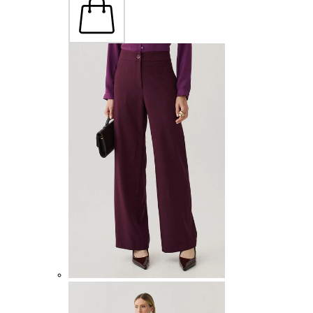
P
M
G