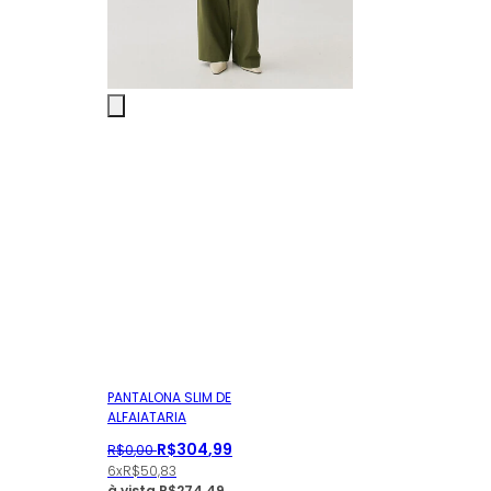
PANTALONA SLIM DE
ALFAIATARIA
R$
304
,
99
R$
0
,
00
6x
R$
50,83
à vista
R$
274,49