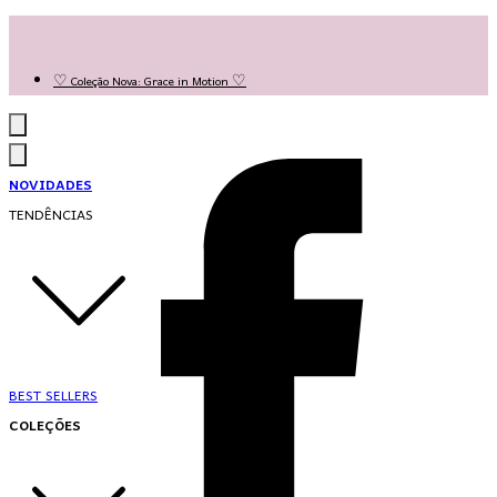
Las Queridas Club🌷 - Ganhe 5% Cashback em pontos na sua compra!
Ganhe 10% OFF na 1ª compra no App: PRIMEIRANOAPP 😍
♡ Coleção Nova: Grace in Motion ♡
NOVIDADES
TENDÊNCIAS
BEST SELLERS
COLEÇÕES