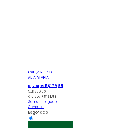
CALÇA RETA DE
ALFAIATARIA
R$
179
,
99
R$
204
,
99
5x
R$
36,00
à vista
R$
161,99
Somente logado
Consulta
Esgotado