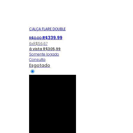
CALÇA FLARE DOUBLE
R$
339
,
99
R$
0
,
00
6x
R$
56,67
à vista
R$
305,99
Somente logado
Consulta
Esgotado