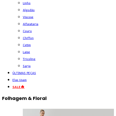
Linho
Algodão
Viscose
Alfaiataria
Couro
Chiffon
Cetim
Laise
Tricoline
Sarja
ÚLTIMAS PEÇAS
Elas Usam
SALE🔥
Folhagem & Floral