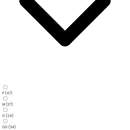
P
(47)
M
(37)
G
(24)
GG
(34)