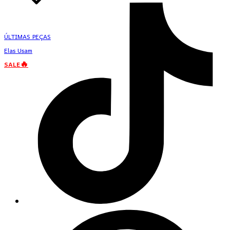
ÚLTIMAS PEÇAS
Elas Usam
SALE🔥