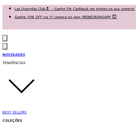
Las Queridas Club🌷 - Ganhe 5% Cashback em pontos na sua compra!
Ganhe 10% OFF na 1ª compra no App: PRIMEIRANOAPP 😍
♡ Coleção Nova: Grace in Motion ♡
NOVIDADES
TENDÊNCIAS
BEST SELLERS
COLEÇÕES