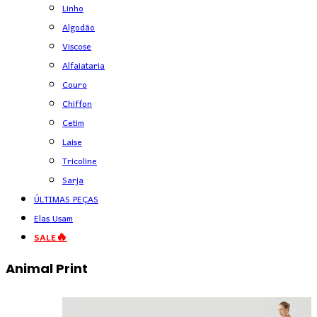
Linho
Algodão
Viscose
Alfaiataria
Couro
Chiffon
Cetim
Laise
Tricoline
Sarja
ÚLTIMAS PEÇAS
Elas Usam
SALE🔥
Animal Print