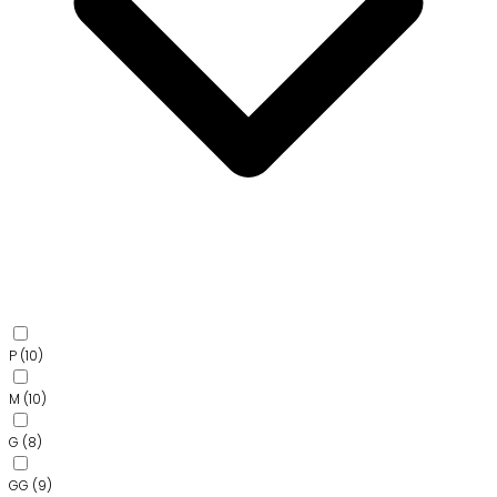
P
(10)
M
(10)
G
(8)
GG
(9)