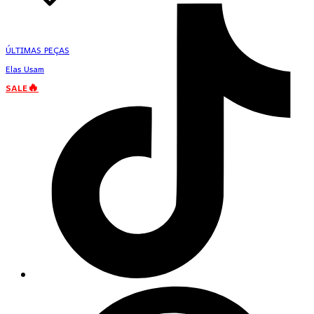
ÚLTIMAS PEÇAS
Elas Usam
SALE🔥