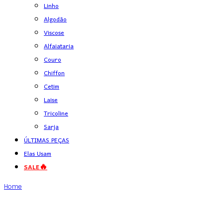
Linho
Algodão
Viscose
Alfaiataria
Couro
Chiffon
Cetim
Laise
Tricoline
Sarja
ÚLTIMAS PEÇAS
Elas Usam
SALE🔥
Home