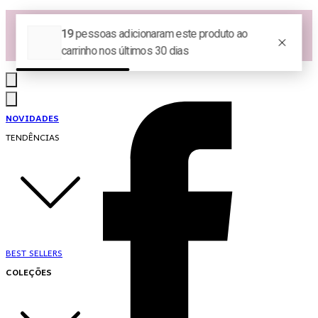
Las Queridas Club🌷 - Ganhe 5% Cashback em pontos na sua compra!
Ganhe 10% OFF na 1ª compra no App: PRIMEIRANOAPP 😍
♡ Coleção Nova: Grace in Motion ♡
NOVIDADES
TENDÊNCIAS
BEST SELLERS
COLEÇÕES