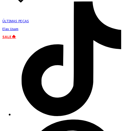
ÚLTIMAS PEÇAS
Elas Usam
SALE🔥