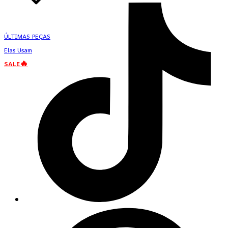
ÚLTIMAS PEÇAS
Elas Usam
SALE🔥