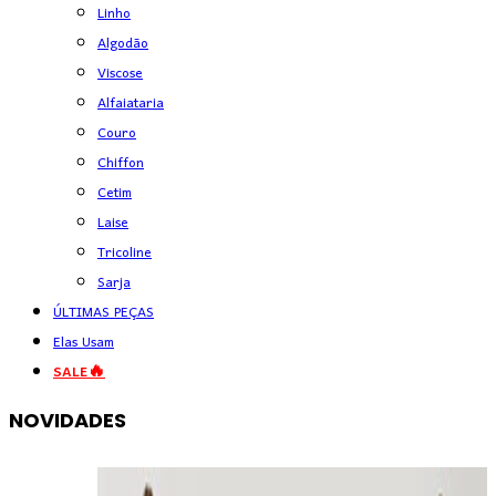
Linho
Algodão
Viscose
Alfaiataria
Couro
Chiffon
Cetim
Laise
Tricoline
Sarja
ÚLTIMAS PEÇAS
Elas Usam
SALE🔥
NOVIDADES