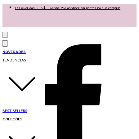
Las Queridas Club🌷 - Ganhe 5% Cashback em pontos na sua compra!
Ganhe 10% OFF na 1ª compra no App: PRIMEIRANOAPP 😍
♡ Coleção Nova: Grace in Motion ♡
NOVIDADES
TENDÊNCIAS
BEST SELLERS
COLEÇÕES