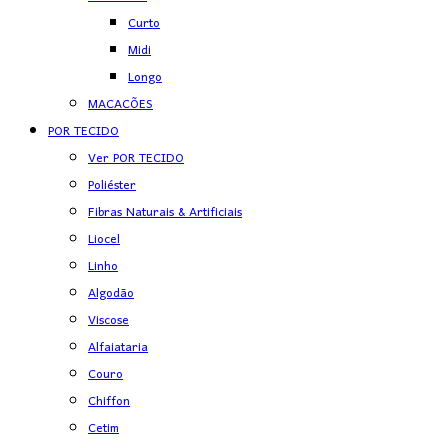
Curto
Midi
Longo
MACACÕES
POR TECIDO
Ver POR TECIDO
Poliéster
Fibras Naturais & Artificiais
Liocel
Linho
Algodão
Viscose
Alfaiataria
Couro
Chiffon
Cetim