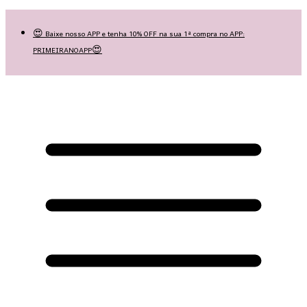
Las Queridas Club🌷 - Ganhe 5% Cashback em pontos na sua compra!
😍 Baixe nosso APP e tenha 10% OFF na sua 1ª compra no APP:
PRIMEIRANOAPP😍
♡ Coleção Nova: Grace in Motion ♡