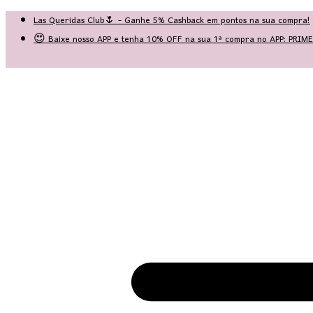
Las Queridas Club🌷 - Ganhe 5% Cashback em pontos na sua compra!
😍 Baixe nosso APP e tenha 10% OFF na sua 1ª compra no APP: PRI
♡ Coleção Nova: Grace in Motion ♡