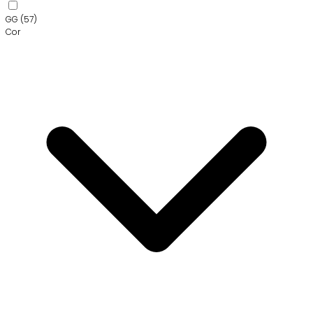
GG
(57)
Cor