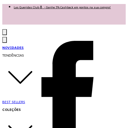
Las Queridas Club🌷 - Ganhe 5% Cashback em pontos na sua compra!
Ganhe 10% OFF na 1ª compra no App: PRIMEIRANOAPP 😍
♡ Coleção Nova: Grace in Motion ♡
NOVIDADES
TENDÊNCIAS
BEST SELLERS
COLEÇÕES