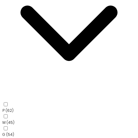
P
(62)
M
(45)
G
(54)