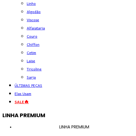
Linho
Algodão
Viscose
Alfaiataria
Couro
Chiffon
Cetim
Laise
Tricoline
Sarja
ÚLTIMAS PEÇAS
Elas Usam
SALE🔥
LINHA PREMIUM
LINHA PREMIUM