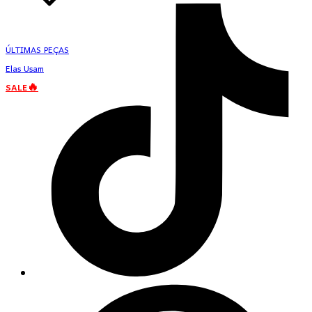
ÚLTIMAS PEÇAS
Elas Usam
SALE🔥