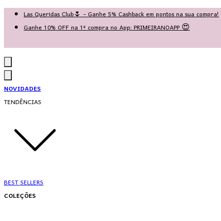
Las Queridas Club🌷 - Ganhe 5% Cashback em pontos na sua compra!
Ganhe 10% OFF na 1ª compra no App: PRIMEIRANOAPP 😍
♡ Coleção Nova: Grace in Motion ♡
NOVIDADES
TENDÊNCIAS
BEST SELLERS
COLEÇÕES