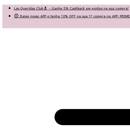
Las Queridas Club🌷 - Ganhe 5% Cashback em pontos na sua compra!
😍 Baixe nosso APP e tenha 10% OFF na sua 1ª compra no APP: PRI
♡ Coleção Nova: Grace in Motion ♡