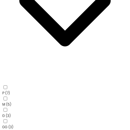
P
(7)
M
(5)
G
(3)
GG
(3)