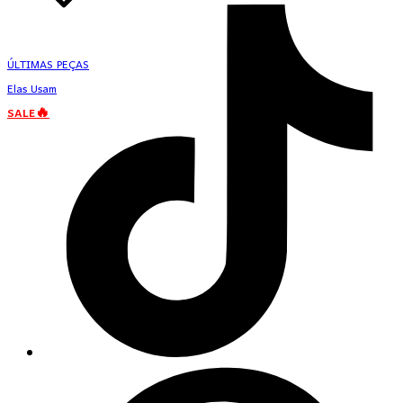
ÚLTIMAS PEÇAS
Elas Usam
SALE🔥