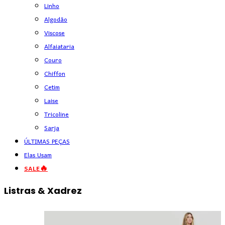
Linho
Algodão
Viscose
Alfaiataria
Couro
Chiffon
Cetim
Laise
Tricoline
Sarja
ÚLTIMAS PEÇAS
Elas Usam
SALE🔥
Listras & Xadrez