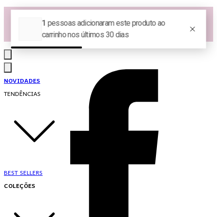
Las Queridas Club🌷 - Ganhe 5% Cashback em pontos na sua compra!
Ganhe 10% OFF na 1ª compra no App: PRIMEIRANOAPP 😍
♡ Coleção Nova: Grace in Motion ♡
NOVIDADES
TENDÊNCIAS
BEST SELLERS
COLEÇÕES