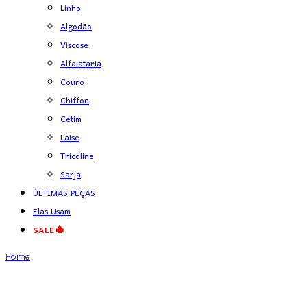
Linho
Algodão
Viscose
Alfaiataria
Couro
Chiffon
Cetim
Laise
Tricoline
Sarja
ÚLTIMAS PEÇAS
Elas Usam
SALE🔥
Home