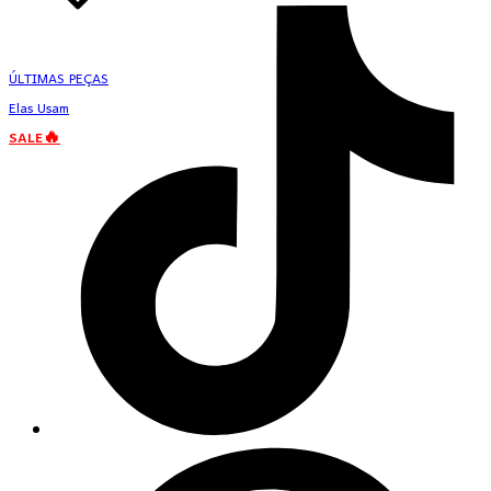
ÚLTIMAS PEÇAS
Elas Usam
SALE🔥