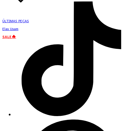
ÚLTIMAS PEÇAS
Elas Usam
SALE🔥