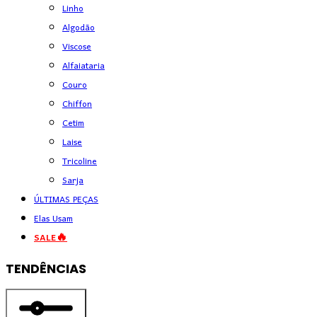
Linho
Algodão
Viscose
Alfaiataria
Couro
Chiffon
Cetim
Laise
Tricoline
Sarja
ÚLTIMAS PEÇAS
Elas Usam
SALE🔥
TENDÊNCIAS