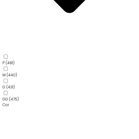
P
(481)
M
(440)
G
(431)
GG
(475)
Cor