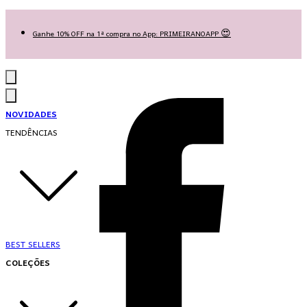
Las Queridas Club🌷 - Ganhe 5% Cashback em pontos na sua compra!
Ganhe 10% OFF na 1ª compra no App: PRIMEIRANOAPP 😍
♡ Coleção Nova: Grace in Motion ♡
NOVIDADES
TENDÊNCIAS
BEST SELLERS
COLEÇÕES