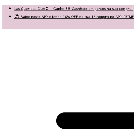
Las Queridas Club🌷 - Ganhe 5% Cashback em pontos na sua compra!
😍 Baixe nosso APP e tenha 10% OFF na sua 1ª compra no APP: PRI
♡ Coleção Nova: Grace in Motion ♡