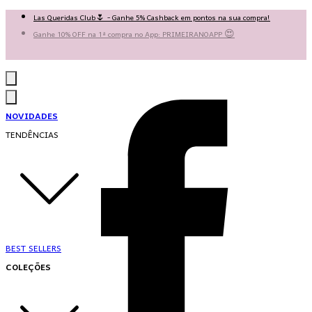
Las Queridas Club🌷 - Ganhe 5% Cashback em pontos na sua compra!
Ganhe 10% OFF na 1ª compra no App: PRIMEIRANOAPP 😍
♡ Coleção Nova: Grace in Motion ♡
NOVIDADES
TENDÊNCIAS
BEST SELLERS
COLEÇÕES