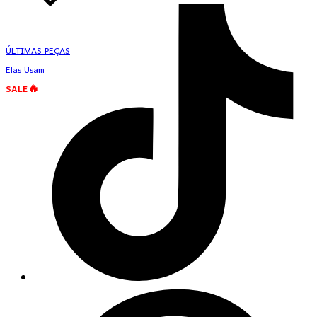
ÚLTIMAS PEÇAS
Elas Usam
SALE🔥