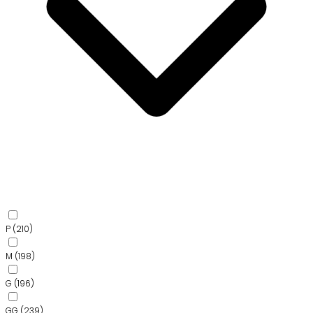
P
(210)
M
(198)
G
(196)
GG
(239)