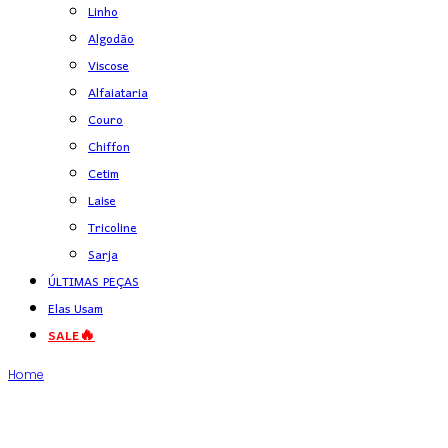
Linho
Algodão
Viscose
Alfaiataria
Couro
Chiffon
Cetim
Laise
Tricoline
Sarja
ÚLTIMAS PEÇAS
Elas Usam
SALE🔥
Home