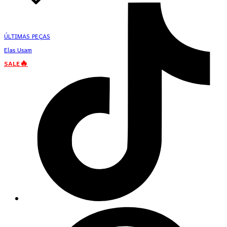
ÚLTIMAS PEÇAS
Elas Usam
SALE🔥