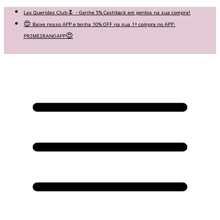
Las Queridas Club🌷 - Ganhe 5% Cashback em pontos na sua compra!
😍 Baixe nosso APP e tenha 10% OFF na sua 1ª compra no APP:
PRIMEIRANOAPP😍
♡ Coleção Nova: Grace in Motion ♡