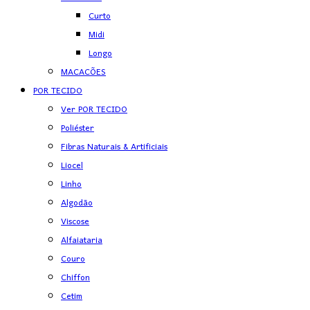
Curto
Midi
Longo
MACACÕES
POR TECIDO
Ver POR TECIDO
Poliéster
Fibras Naturais & Artificiais
Liocel
Linho
Algodão
Viscose
Alfaiataria
Couro
Chiffon
Cetim