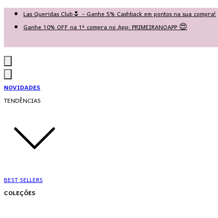
Las Queridas Club🌷 - Ganhe 5% Cashback em pontos na sua compra!
Ganhe 10% OFF na 1ª compra no App: PRIMEIRANOAPP 😍
♡ Coleção Nova: Grace in Motion ♡
NOVIDADES
TENDÊNCIAS
BEST SELLERS
COLEÇÕES