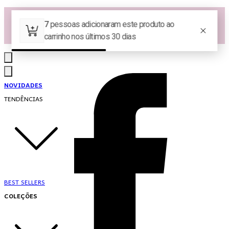
Las Queridas Club🌷 - Ganhe 5% Cashback em pontos na sua compra!
Ganhe 10% OFF na 1ª compra no App: PRIMEIRANOAPP 😍
♡ Coleção Nova: Grace in Motion ♡
NOVIDADES
TENDÊNCIAS
BEST SELLERS
COLEÇÕES