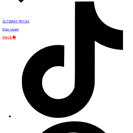
ÚLTIMAS PEÇAS
Elas Usam
SALE🔥