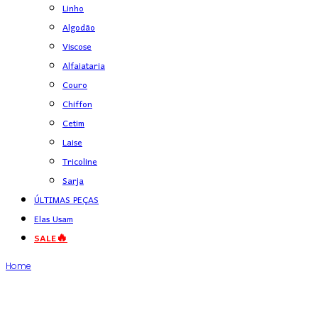
Linho
Algodão
Viscose
Alfaiataria
Couro
Chiffon
Cetim
Laise
Tricoline
Sarja
ÚLTIMAS PEÇAS
Elas Usam
SALE🔥
Home