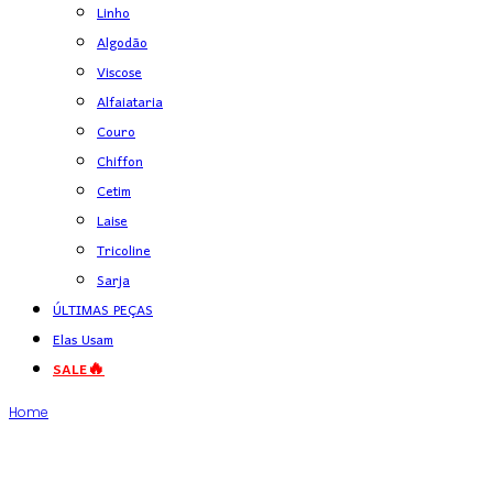
Linho
Algodão
Viscose
Alfaiataria
Couro
Chiffon
Cetim
Laise
Tricoline
Sarja
ÚLTIMAS PEÇAS
Elas Usam
SALE🔥
Home