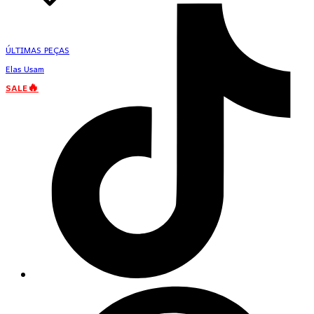
ÚLTIMAS PEÇAS
Elas Usam
SALE🔥