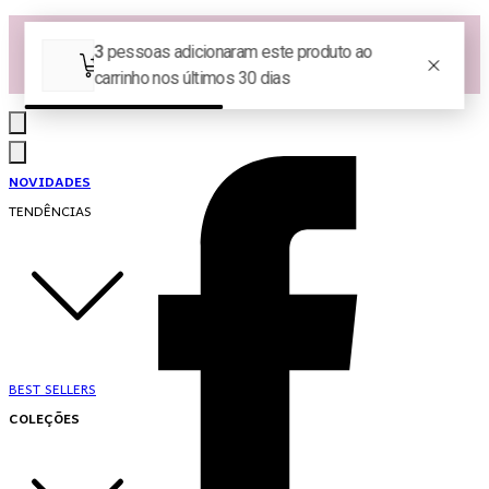
Las Queridas Club🌷 - Ganhe 5% Cashback em pontos na sua compra!
Ganhe 10% OFF na 1ª compra no App: PRIMEIRANOAPP 😍
♡ Coleção Nova: Grace in Motion ♡
NOVIDADES
TENDÊNCIAS
BEST SELLERS
COLEÇÕES