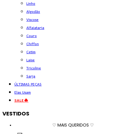
Linho
Algodão
Viscose
Alfaiataria
Couro
Chiffon
Cetim
Laise
Tricoline
Sarja
ÚLTIMAS PEÇAS
Elas Usam
SALE🔥
VESTIDOS
♡ MAIS QUERIDOS ♡