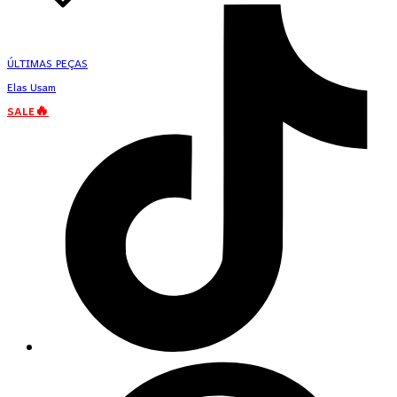
ÚLTIMAS PEÇAS
Elas Usam
SALE🔥