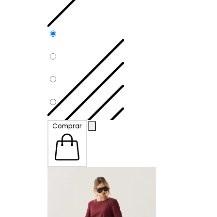
P
Comprar
M
G
GG