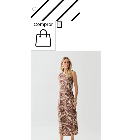
P
Comprar
M
G
GG