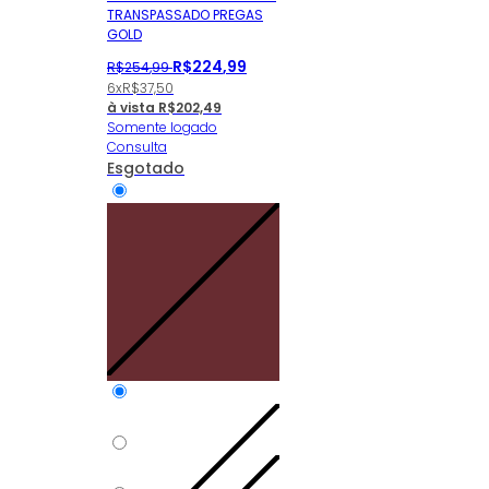
TRANSPASSADO PREGAS
GOLD
R$
224
,
99
R$
254
,
99
6x
R$
37,50
à vista
R$
202,49
Somente logado
Consulta
Esgotado