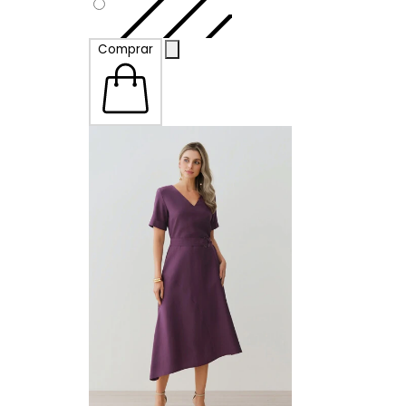
Comprar
P
G
GG