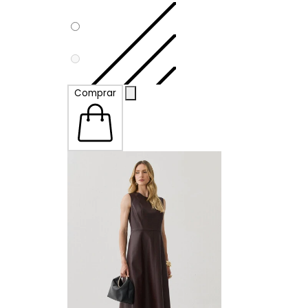
Comprar
P
M
G