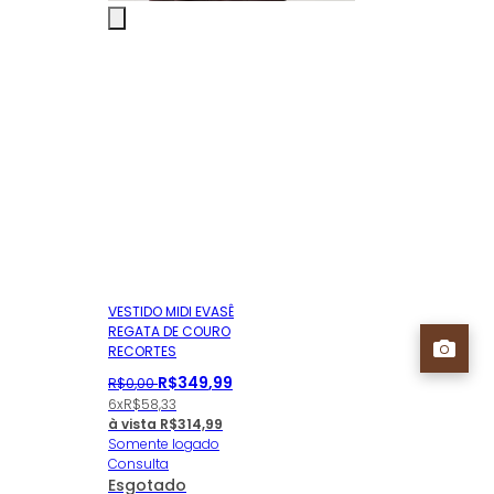
VESTIDO MIDI EVASÊ
REGATA DE COURO
RECORTES
R$
349
,
99
R$
0
,
00
6x
R$
58,33
à vista
R$
314,99
Somente logado
Consulta
Esgotado