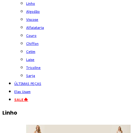
Linho
Algodão
Viscose
Alfaiataria
Couro
Chiffon
Cetim
Laise
Tricoline
Sarja
ÚLTIMAS PEÇAS
Elas Usam
SALE🔥
Linho