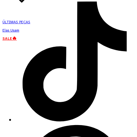
ÚLTIMAS PEÇAS
Elas Usam
SALE🔥