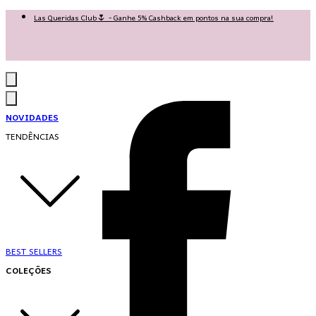
Las Queridas Club🌷 - Ganhe 5% Cashback em pontos na sua compra!
Ganhe 10% OFF na 1ª compra no App: PRIMEIRANOAPP 😍
♡ Coleção Nova: Grace in Motion ♡
NOVIDADES
TENDÊNCIAS
BEST SELLERS
COLEÇÕES