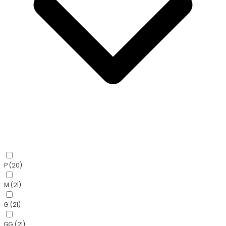
P
(20)
M
(21)
G
(21)
GG
(21)