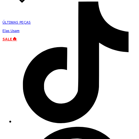
ÚLTIMAS PEÇAS
Elas Usam
SALE🔥