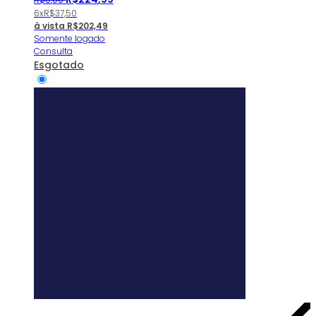
6x
R$
37,50
à vista
R$
202,49
Somente logado
Consulta
Esgotado