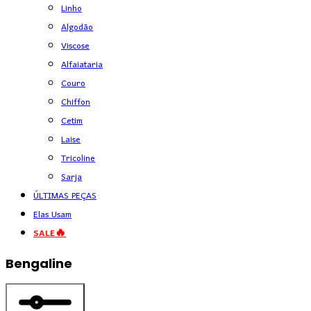
Linho
Algodão
Viscose
Alfaiataria
Couro
Chiffon
Cetim
Laise
Tricoline
Sarja
ÚLTIMAS PEÇAS
Elas Usam
SALE🔥
Bengaline