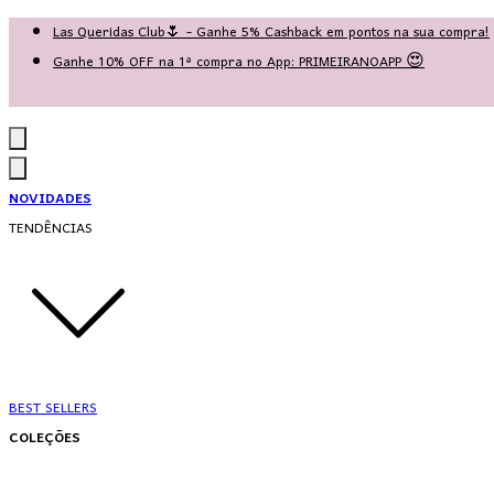
Las Queridas Club🌷 - Ganhe 5% Cashback em pontos na sua compra!
Ganhe 10% OFF na 1ª compra no App: PRIMEIRANOAPP 😍
♡ Coleção Nova: Grace in Motion ♡
NOVIDADES
TENDÊNCIAS
BEST SELLERS
COLEÇÕES