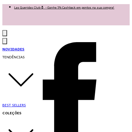
Las Queridas Club🌷 - Ganhe 5% Cashback em pontos na sua compra!
Ganhe 10% OFF na 1ª compra no App: PRIMEIRANOAPP 😍
♡ Coleção Nova: Grace in Motion ♡
NOVIDADES
TENDÊNCIAS
BEST SELLERS
COLEÇÕES