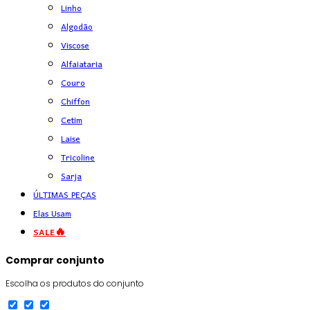
Linho
Algodão
Viscose
Alfaiataria
Couro
Chiffon
Cetim
Laise
Tricoline
Sarja
ÚLTIMAS PEÇAS
Elas Usam
SALE🔥
Comprar conjunto
Escolha os produtos do conjunto