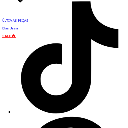
ÚLTIMAS PEÇAS
Elas Usam
SALE🔥