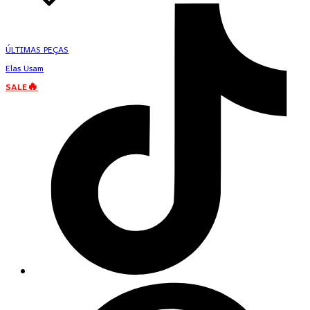
ÚLTIMAS PEÇAS
Elas Usam
SALE🔥