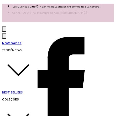
Las Queridas Club🌷 - Ganhe 5% Cashback em pontos na sua compra!
Ganhe 10% OFF na 1ª compra no App: PRIMEIRANOAPP 😍
♡ Coleção Nova: Grace in Motion ♡
NOVIDADES
TENDÊNCIAS
BEST SELLERS
COLEÇÕES