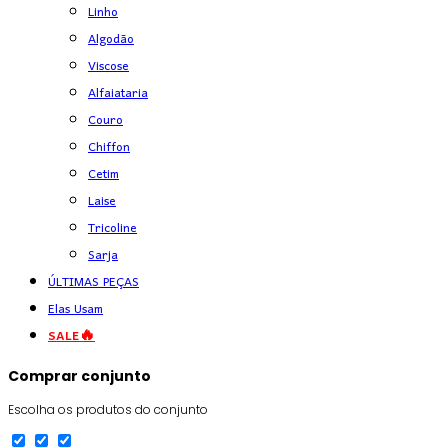
Linho
Algodão
Viscose
Alfaiataria
Couro
Chiffon
Cetim
Laise
Tricoline
Sarja
ÚLTIMAS PEÇAS
Elas Usam
SALE🔥
Comprar conjunto
Escolha os produtos do conjunto