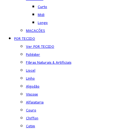
Curto
Midi
Longo
MACACÕES
POR TECIDO
Ver POR TECIDO
Poliéster
Fibras Naturais & Artificiais
Liocel
Linho
Algodão
Viscose
Alfaiataria
Couro
Chiffon
Cetim