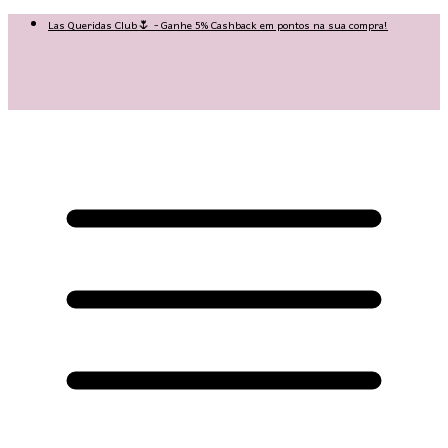
Las Queridas Club🌷 - Ganhe 5% Cashback em pontos na sua compra!
😍 Baixe nosso APP e tenha 10% OFF na sua 1ª compra no APP:
PRIMEIRANOAPP😍
♡ Coleção Nova: Grace in Motion ♡