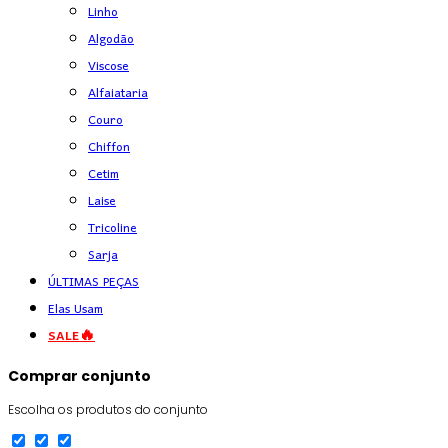
Linho
Algodão
Viscose
Alfaiataria
Couro
Chiffon
Cetim
Laise
Tricoline
Sarja
ÚLTIMAS PEÇAS
Elas Usam
SALE🔥
Comprar conjunto
Escolha os produtos do conjunto