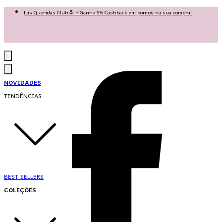
Las Queridas Club🌷 - Ganhe 5% Cashback em pontos na sua compra!
Ganhe 10% OFF na 1ª compra no App: PRIMEIRANOAPP 😍
♡ Coleção Nova: Grace in Motion ♡
NOVIDADES
TENDÊNCIAS
BEST SELLERS
COLEÇÕES