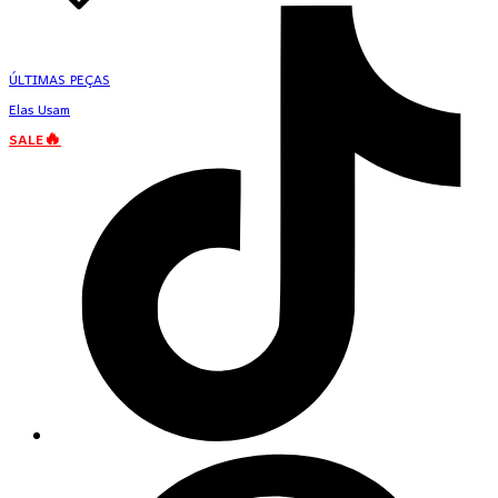
ÚLTIMAS PEÇAS
Elas Usam
SALE🔥