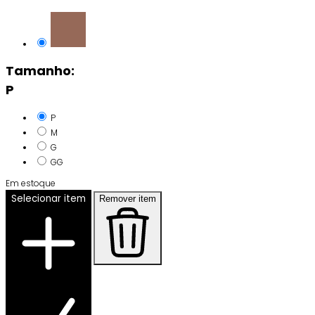
Tamanho:
P
P
M
G
GG
Em estoque
Selecionar item
Remover item