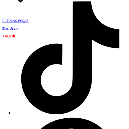
ÚLTIMAS PEÇAS
Elas Usam
SALE🔥