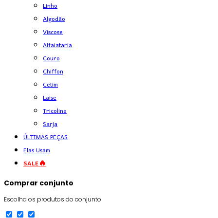
Linho
Algodão
Viscose
Alfaiataria
Couro
Chiffon
Cetim
Laise
Tricoline
Sarja
ÚLTIMAS PEÇAS
Elas Usam
SALE🔥
Comprar conjunto
Escolha os produtos do conjunto