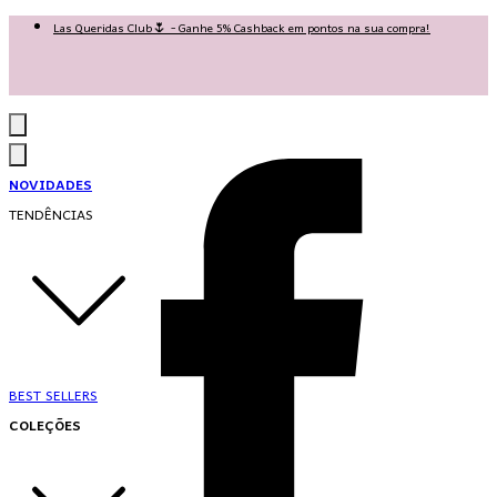
Las Queridas Club🌷 - Ganhe 5% Cashback em pontos na sua compra!
Ganhe 10% OFF na 1ª compra no App: PRIMEIRANOAPP 😍
♡ Coleção Nova: Grace in Motion ♡
NOVIDADES
TENDÊNCIAS
BEST SELLERS
COLEÇÕES