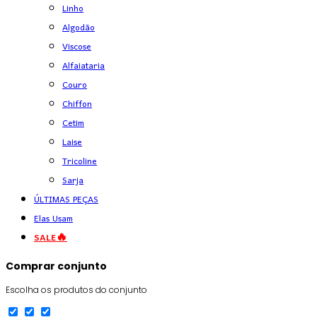
Linho
Algodão
Viscose
Alfaiataria
Couro
Chiffon
Cetim
Laise
Tricoline
Sarja
ÚLTIMAS PEÇAS
Elas Usam
SALE🔥
Comprar conjunto
Escolha os produtos do conjunto