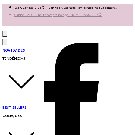
Las Queridas Club🌷 - Ganhe 5% Cashback em pontos na sua compra!
Ganhe 10% OFF na 1ª compra no App: PRIMEIRANOAPP 😍
♡ Coleção Nova: Grace in Motion ♡
NOVIDADES
TENDÊNCIAS
BEST SELLERS
COLEÇÕES