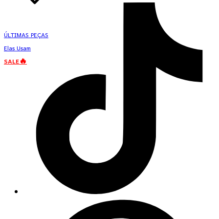
ÚLTIMAS PEÇAS
Elas Usam
SALE🔥