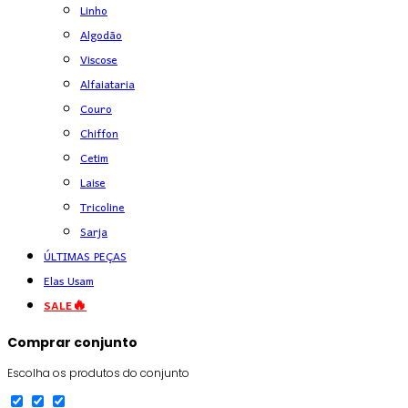
Linho
Algodão
Viscose
Alfaiataria
Couro
Chiffon
Cetim
Laise
Tricoline
Sarja
ÚLTIMAS PEÇAS
Elas Usam
SALE🔥
Comprar conjunto
Escolha os produtos do conjunto