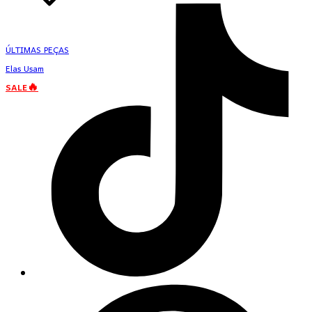
ÚLTIMAS PEÇAS
Elas Usam
SALE🔥