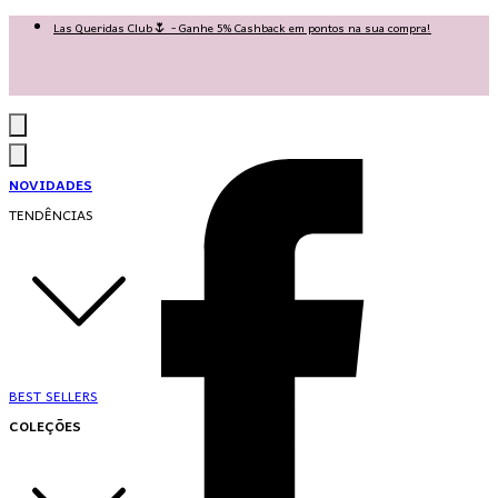
Las Queridas Club🌷 - Ganhe 5% Cashback em pontos na sua compra!
Ganhe 10% OFF na 1ª compra no App: PRIMEIRANOAPP 😍
♡ Coleção Nova: Grace in Motion ♡
NOVIDADES
TENDÊNCIAS
BEST SELLERS
COLEÇÕES