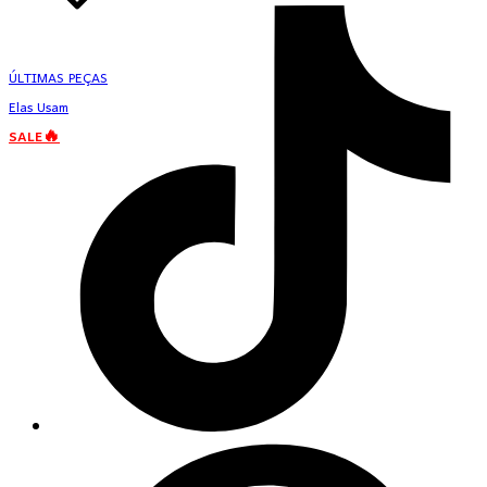
ÚLTIMAS PEÇAS
Elas Usam
SALE🔥