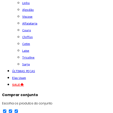
Linho
Algodão
Viscose
Alfaiataria
Couro
Chiffon
Cetim
Laise
Tricoline
Sarja
ÚLTIMAS PEÇAS
Elas Usam
SALE🔥
Comprar conjunto
Escolha os produtos do conjunto