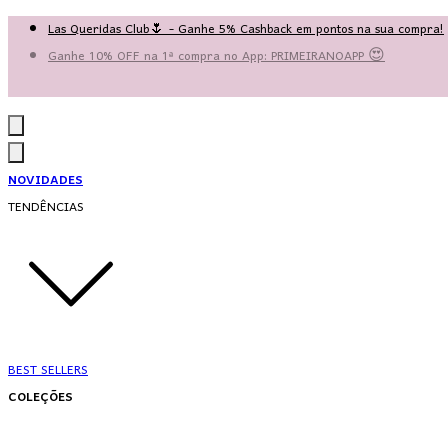
Las Queridas Club🌷 - Ganhe 5% Cashback em pontos na sua compra!
Ganhe 10% OFF na 1ª compra no App: PRIMEIRANOAPP 😍
♡ Coleção Nova: Grace in Motion ♡
NOVIDADES
TENDÊNCIAS
BEST SELLERS
COLEÇÕES