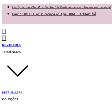
Las Queridas Club🌷 - Ganhe 5% Cashback em pontos na sua compra!
Ganhe 10% OFF na 1ª compra no App: PRIMEIRANOAPP 😍
♡ Coleção Nova: Grace in Motion ♡
NOVIDADES
TENDÊNCIAS
BEST SELLERS
COLEÇÕES