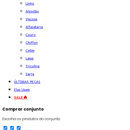
Linho
Algodão
Viscose
Alfaiataria
Couro
Chiffon
Cetim
Laise
Tricoline
Sarja
ÚLTIMAS PEÇAS
Elas Usam
SALE🔥
Comprar conjunto
Escolha os produtos do conjunto