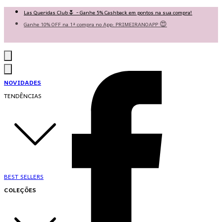
Las Queridas Club🌷 - Ganhe 5% Cashback em pontos na sua compra!
Ganhe 10% OFF na 1ª compra no App: PRIMEIRANOAPP 😍
♡ Coleção Nova: Grace in Motion ♡
NOVIDADES
TENDÊNCIAS
BEST SELLERS
COLEÇÕES