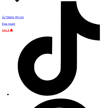
ÚLTIMAS PEÇAS
Elas Usam
SALE🔥