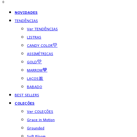
0
NOVIDADES
TENDÊNCIAS
Ver TENDÊNCIAS
LISTRAS
CANDY COLOR💛
ASSIMÉTRICAS
GOLD💛
MARROM🤎
LAÇOS🎀
BABADO
BEST SELLERS
COLEÇÕES
Ver COLEÇÕES
Grace in Motion
Grounded
Soft Bloom