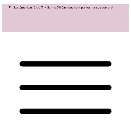
Las Queridas Club🌷 - Ganhe 5% Cashback em pontos na sua compra!
😍 Baixe nosso APP e tenha 10% OFF na sua 1ª compra no APP:
PRIMEIRANOAPP😍
♡ Coleção Nova: Grace in Motion ♡