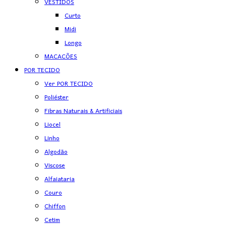
VESTIDOS
Curto
Midi
Longo
MACACÕES
POR TECIDO
Ver POR TECIDO
Poliéster
Fibras Naturais & Artificiais
Liocel
Linho
Algodão
Viscose
Alfaiataria
Couro
Chiffon
Cetim