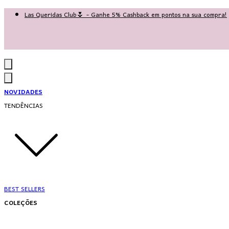
Las Queridas Club🌷 - Ganhe 5% Cashback em pontos na sua compra!
Ganhe 10% OFF na 1ª compra no App: PRIMEIRANOAPP 😍
♡ Coleção Nova: Grace in Motion ♡
NOVIDADES
TENDÊNCIAS
BEST SELLERS
COLEÇÕES