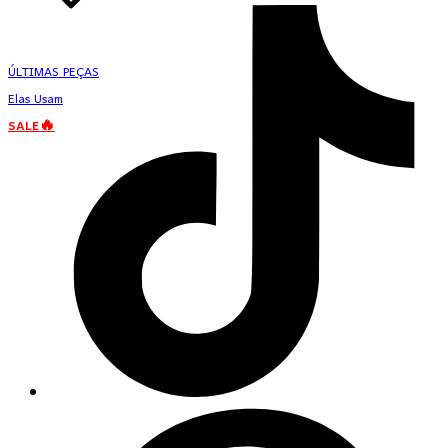
ÚLTIMAS PEÇAS
Elas Usam
SALE🔥