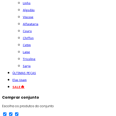
Linho
Algodão
Viscose
Alfaiataria
Couro
Chiffon
Cetim
Laise
Tricoline
Sarja
ÚLTIMAS PEÇAS
Elas Usam
SALE🔥
Comprar conjunto
Escolha os produtos do conjunto