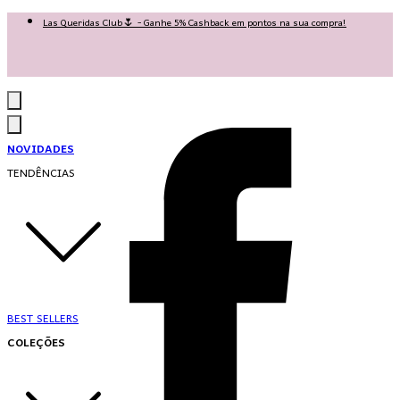
Las Queridas Club🌷 - Ganhe 5% Cashback em pontos na sua compra!
Ganhe 10% OFF na 1ª compra no App: PRIMEIRANOAPP 😍
♡ Coleção Nova: Grace in Motion ♡
NOVIDADES
TENDÊNCIAS
BEST SELLERS
COLEÇÕES