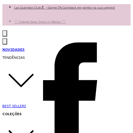
Las Queridas Club🌷 - Ganhe 5% Cashback em pontos na sua compra!
Ganhe 10% OFF na 1ª compra no App: PRIMEIRANOAPP 😍
♡ Coleção Nova: Grace in Motion ♡
NOVIDADES
TENDÊNCIAS
BEST SELLERS
COLEÇÕES