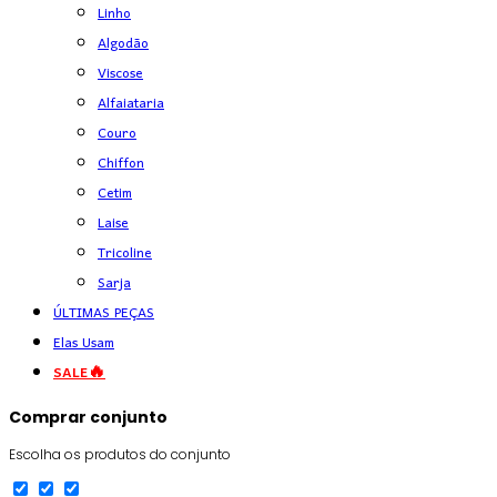
Linho
Algodão
Viscose
Alfaiataria
Couro
Chiffon
Cetim
Laise
Tricoline
Sarja
ÚLTIMAS PEÇAS
Elas Usam
SALE🔥
Comprar conjunto
Escolha os produtos do conjunto