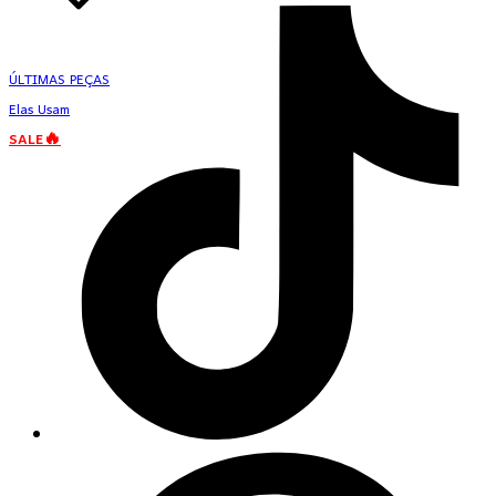
ÚLTIMAS PEÇAS
Elas Usam
SALE🔥